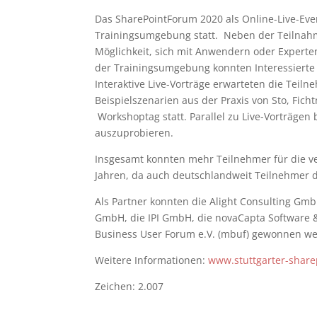
Das SharePointForum 2020 als Online-Live-Even
Trainingsumgebung statt. Neben der Teilnahm
Möglichkeit, sich mit Anwendern oder Experte
der Trainingsumgebung konnten Interessierte 
Interaktive Live-Vorträge erwarteten die Te
Beispielszenarien aus der Praxis von Sto, Fic
Workshoptag statt. Parallel zu Live-Vorträgen b
auszuprobieren.
Insgesamt konnten mehr Teilnehmer für die 
Jahren, da auch deutschlandweit Teilnehmer
Als Partner konnten die Alight Consulting G
GmbH, die IPI GmbH, die novaCapta Software 
Business User Forum e.V. (mbuf) gewonnen w
Weitere Informationen:
www.stuttgarter-shar
Zeichen: 2.007