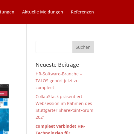
stungen
Aktuelle Meldungen
Referenzen
Neueste Beiträge
HR-Software-Branche –
TALOS gehört jetzt zu
compleet
CollabStack präsentiert
Websession im Rahmen des
Stuttgarter SharePointForum
2021
compleet verbindet HR-
Technologien für