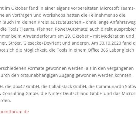
t im Oktober fand in einer eigens vorbereiteten Microsoft Teams-
e an Vorträgen und Workshops hatten die Teilnehmer so die
n (auch im kleinen Kreis) auszutauschen – ohne lange Anfahrtsweg
die Tools (Teams, Planner, PowerAutomate) auch direkt ausprobie
ilnehmer beim Anwenderforum am 29. Oktober – mit Moderation und
htner, Ströer, Giesecke+Devrient und anderen. Am 30.10.2020 fand d
ot sich die Möglichkeit, die Tools in einem Office 365 Labor gleich
verschiedenen Formate gewonnen werden, als in den vergangenen
 durch den ortsunabhängigen Zugang gewonnen werden konnten.
mbH, die dox42 GmbH, die Collabstack GmbH, die Communardo Soft
& Consulting GmbH, die Nintex Deutschland GmbH und das Micros
erden.
epointforum.de